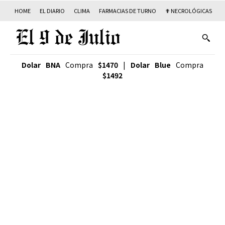
HOME
EL DIARIO
CLIMA
FARMACIAS DE TURNO
✟ NECROLÓGICAS
T
Dolar BNA
Compra
$1470
|
Dolar Blue
Compra
$1492