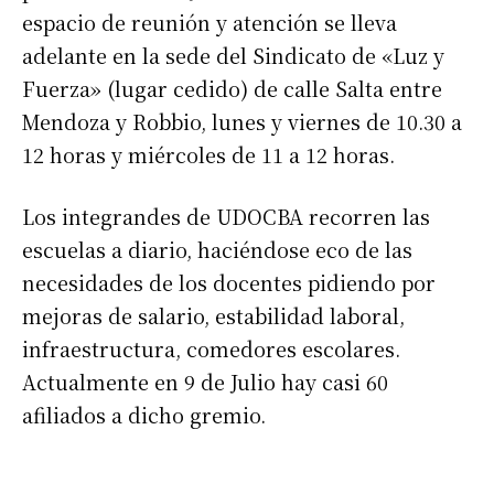
espacio de reunión y atención se lleva
Suscribirme gratis
adelante en la sede del Sindicato de «Luz y
Fuerza» (lugar cedido) de calle Salta entre
*
Dirección de correo electrónico
Mendoza y Robbio, lunes y viernes de 10.30 a
12 horas y miércoles de 11 a 12 horas.
Nombre
Los integrandes de UDOCBA recorren las
escuelas a diario, haciéndose eco de las
Apellidos
necesidades de los docentes pidiendo por
mejoras de salario, estabilidad laboral,
Número de teléfono
infraestructura, comedores escolares.
Actualmente en 9 de Julio hay casi 60
afiliados a dicho gremio.