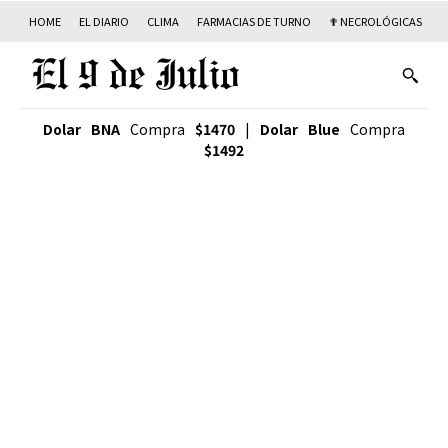
HOME
EL DIARIO
CLIMA
FARMACIAS DE TURNO
✟ NECROLÓGICAS
T
Dolar BNA
Compra
$1470
|
Dolar Blue
Compra
$1492