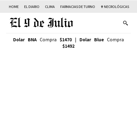
HOME
EL DIARIO
CLIMA
FARMACIAS DE TURNO
✟ NECROLÓGICAS
T
Dolar BNA
Compra
$1470
|
Dolar Blue
Compra
$1492