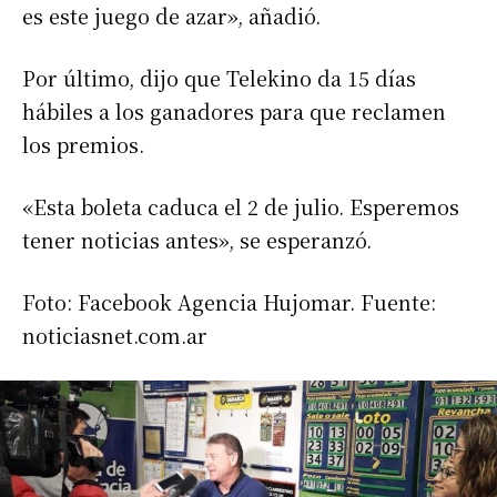
es este juego de azar», añadió.
Por último, dijo que Telekino da 15 días
hábiles a los ganadores para que reclamen
los premios.
Suscribirme gratis
«Esta boleta caduca el 2 de julio. Esperemos
*
Dirección de correo electrónico
tener noticias antes», se esperanzó.
Nombre
Foto: Facebook Agencia Hujomar. Fuente:
noticiasnet.com.ar
Apellidos
Número de teléfono