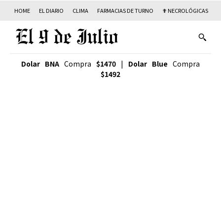
HOME
EL DIARIO
CLIMA
FARMACIAS DE TURNO
✟ NECROLÓGICAS
T
Dolar BNA
Compra
$1470
|
Dolar Blue
Compra
$1492