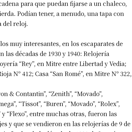
 cadena para que puedan fijarse a un chaleco,
pierda. Podían tener, a menudo, una tapa con
 del reloj.
llos muy interesantes, en los escaparates de
en las décadas de 1930 y 1940: Relojería
Joyería “Rey”, en Mitre entre Libertad y Vedia;
 Rioja Nº 412; Casa “San Romé”, en Mitre Nº 322,
irme gratis
ron & Contantin”, “Zenith”, “Movado”,
*
Requerido
*
de correo electrónico
mega”, “Tissot”, “Buren”, “Movado”, “Rolex”,
o” y “Flexo”, entre muchas otras, fueron las
es y que se vendieron en las relojerías de 9 de