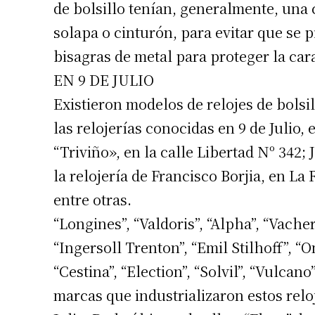
de bolsillo tenían, generalmente, una
solapa o cinturón, para evitar que se 
bisagras de metal para proteger la cara
EN 9 DE JULIO
Existieron modelos de relojes de bolsi
las relojerías conocidas en 9 de Julio, 
“Triviño», en la calle Libertad Nº 342; 
la relojería de Francisco Borjia, en La
Suscrib
entre otras.
“Longines”, “Valdoris”, “Alpha”, “Vache
Dirección 
“Ingersoll Trenton”, “Emil Stilhoff”, “O
“Cestina”, “Election”, “Solvil”, “Vulcan
Nombre
marcas que industrializaron estos reloj