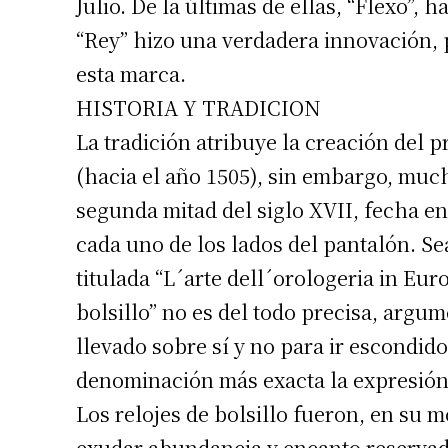
Julio. De la últimas de ellas, “Flexo”, h
Apellidos
“Rey” hizo una verdadera innovación, p
esta marca.
Número de
HISTORIA Y TRADICION
La tradición atribuye la creación del p
(hacia el año 1505), sin embargo, much
segunda mitad del siglo XVII, fecha en
cada uno de los lados del pantalón. S
titulada “L´arte dell´orologeria in Eur
bolsillo” no es del todo precisa, argum
llevado sobre sí y no para ir escondido
denominación más exacta la expresión 
Los relojes de bolsillo fueron, en su 
exudar abundancia y encanto reservad