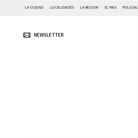
LA CIUDAD
LOCALIDADES
LA REGION
EL PAIS
POLICIA
NEWSLETTER