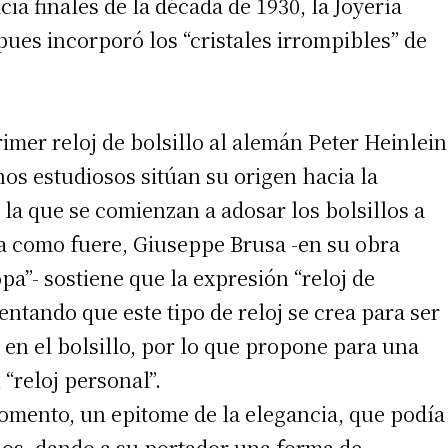
acia finales de la década de 1930, la Joyería
ues incorporó los “cristales irrompibles” de
 teléfono
rimer reloj de bolsillo al alemán Peter Heinlein
os estudiosos sitúan su origen hacia la
 la que se comienzan a adosar los bolsillos a
ea como fuere, Giuseppe Brusa -en su obra
opa”- sostiene que la expresión “reloj de
entando que este tipo de reloj se crea para ser
 en el bolsillo, por lo que propone para una
“reloj personal”.
momento, un epitome de la elegancia, que podía
os, dando a su portador una forma de