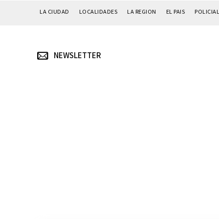
LA CIUDAD
LOCALIDADES
LA REGION
EL PAIS
POLICIA
NEWSLETTER