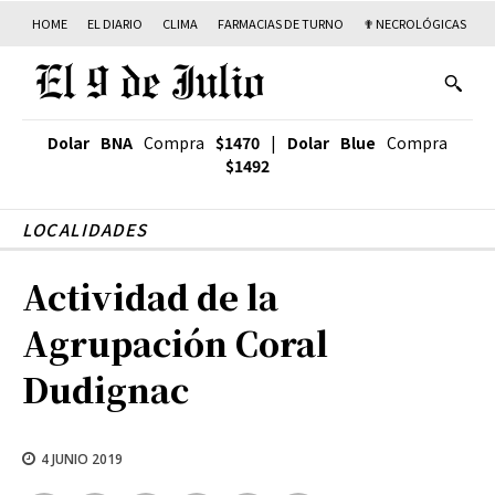
HOME
EL DIARIO
CLIMA
FARMACIAS DE TURNO
✟ NECROLÓGICAS
T
Dolar BNA
Compra
$1470
|
Dolar Blue
Compra
$1492
LOCALIDADES
Actividad de la
Agrupación Coral
Dudignac
4 JUNIO 2019