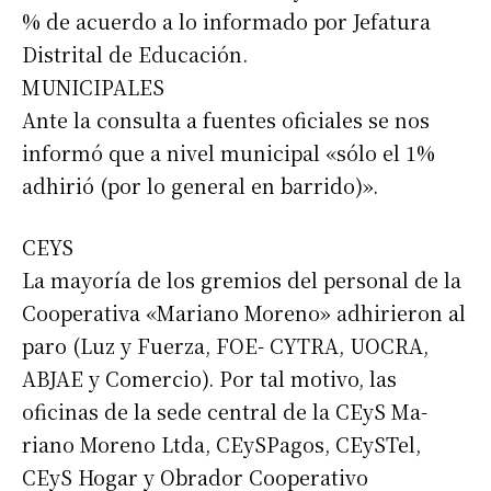
% de acuerdo a lo informado por Jefatura
Distrital de Educación.
MUNICIPALES
Ante la consulta a fuentes oficiales se nos
informó que a nivel municipal «sólo el 1%
adhirió (por lo general en barrido)».
CEYS
La mayoría de los gremios del personal de la
Cooperativa «Mariano Moreno» adhirieron al
Suscribirme gratis
paro (Luz y Fuerza, FOE- CYTRA, UOCRA,
ABJAE y Comercio). Por tal motivo, las
*
oficinas de la sede central de la CEyS Ma-
Dirección de correo electrónico
riano Moreno Ltda, CEySPagos, CEySTel,
CEyS Hogar y Obrador Cooperativo
Nombre