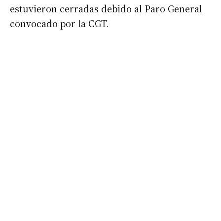
estuvieron cerradas debido al Paro General
convocado por la CGT.
Apellidos
Número de teléfono