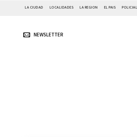
LA CIUDAD
LOCALIDADES
LA REGION
EL PAIS
POLICIA
NEWSLETTER