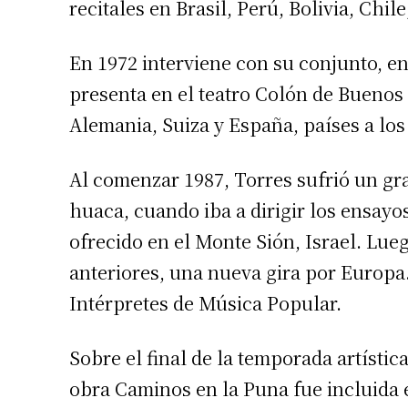
recitales en Brasil, Perú, Bolivia, Chi
En 1972 interviene con su conjunto, en 
presenta en el teatro Colón de Buenos 
Alemania, Suiza y España, países a lo
Al comenzar 1987, Torres sufrió un gr
huaca, cuando iba a dirigir los ensayos
Suscrib
ofrecido en el Monte Sión, Israel. Lue
anteriores, una nueva gira por Europa
Dirección 
Intérpretes de Música Popular.
Nombre
Sobre el final de la temporada artístic
obra Caminos en la Puna fue incluida 
Apellidos