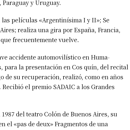
le, Paraguay y Uruguay.
las películas «Argentinísima I y II»; Se
Aires; realiza una gira por España, Francia,
s que frecuentemente vuelve.
ave accidente automovilístico en Huma-
, para la presentación en Cos quín, del recital
irme gratis
go de su recuperación, realizó, como en años
*
Requerido
. Recibió el premio SADAIC a los Grandes
*
de correo electrónico
a 1987 del teatro Colón de Buenos Aires, su
en el «pas de deux» Fragmentos de una