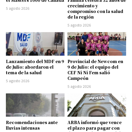
el Masters 1000 de Canadá
Familia celebra 32 años de
crecimiento y
5 agosto 2026
compromiso con la salud
de la región
5 agosto 2026
Lanzamiento del MDF en 9
Provincial de Newcom en
de Julio: abordaron el
9 de Julio: el equipo del
tema de la salud
CEF Ni Ni Fem salió
Campeón
5 agosto 2026
5 agosto 2026
Recomendaciones ante
ARBA informó que vence
lluvias intensas
el plazo para pagar con