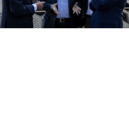
Suscribirme gratis
*
Dirección de correo electrónico
Nombre
Apellidos
Número de teléfono