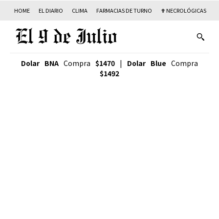
HOME
EL DIARIO
CLIMA
FARMACIAS DE TURNO
✟ NECROLÓGICAS
T
Dolar BNA
Compra
$1470
|
Dolar Blue
Compra
$1492