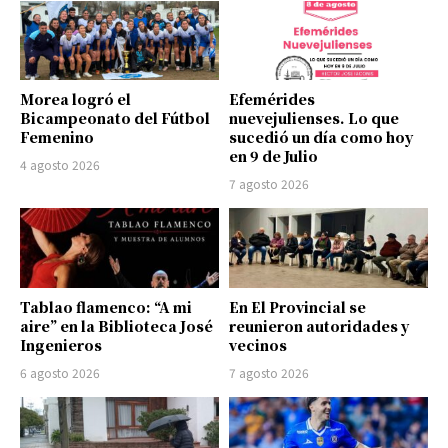
Morea logró el
Efemérides
Bicampeonato del Fútbol
nuevejulienses. Lo que
Femenino
sucedió un día como hoy
en 9 de Julio
4 agosto 2026
7 agosto 2026
Tablao flamenco: “A mi
En El Provincial se
aire” en la Biblioteca José
reunieron autoridades y
Ingenieros
vecinos
6 agosto 2026
7 agosto 2026