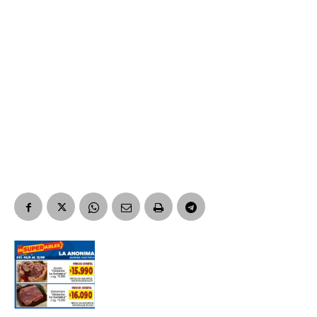
Suscribirme gratis
*
Dirección de correo electrónico
Nombre
Apellidos
Número de teléfono