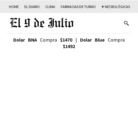
HOME
EL DIARIO
CLIMA
FARMACIAS DE TURNO
✟ NECROLÓGICAS
T
Dolar BNA
Compra
$1470
|
Dolar Blue
Compra
$1492