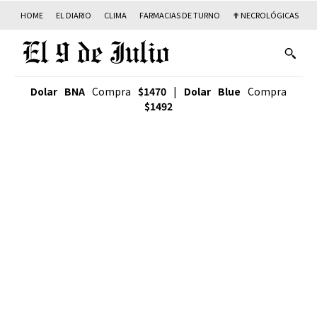
HOME
EL DIARIO
CLIMA
FARMACIAS DE TURNO
✟ NECROLÓGICAS
T
Dolar BNA
Compra
$1470
|
Dolar Blue
Compra
$1492