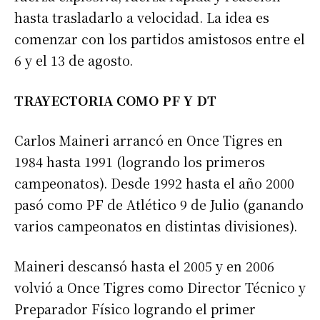
hasta trasladarlo a velocidad. La idea es
comenzar con los partidos amistosos entre el
6 y el 13 de agosto.
TRAYECTORIA COMO PF Y DT
Suscribirme gratis
Carlos Maineri arrancó en Once Tigres en
*
Dirección de correo electrónico
1984 hasta 1991 (logrando los primeros
campeonatos). Desde 1992 hasta el año 2000
Nombre
pasó como PF de Atlético 9 de Julio (ganando
varios campeonatos en distintas divisiones).
Apellidos
Maineri descansó hasta el 2005 y en 2006
volvió a Once Tigres como Director Técnico y
Número de teléfono
Preparador Físico logrando el primer