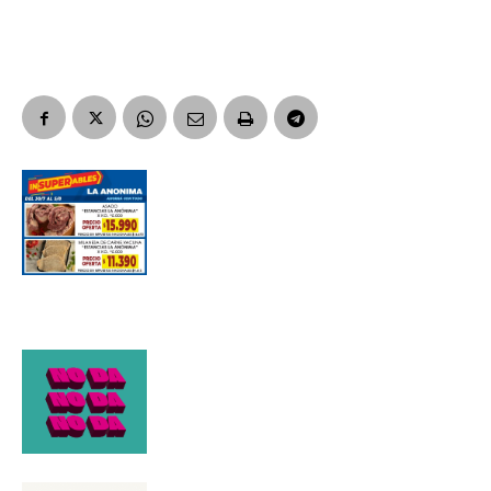
Suscribirme gratis
*
Dirección de correo electrónico
Nombre
Apellidos
Número de teléfono