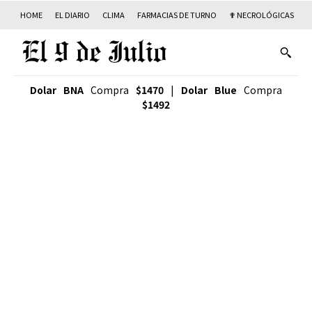
HOME
EL DIARIO
CLIMA
FARMACIAS DE TURNO
✟ NECROLÓGICAS
T
Dolar BNA
Compra
$1470
|
Dolar Blue
Compra
$1492