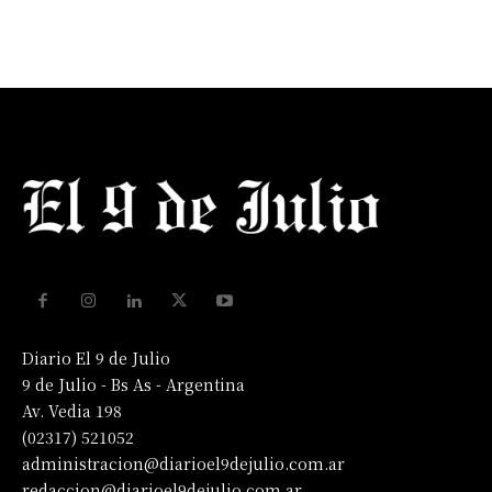
Diario El 9 de Julio
9 de Julio - Bs As - Argentina
Av. Vedia 198
(02317) 521052
administracion@diarioel9dejulio.com.ar
redaccion@diarioel9dejulio.com.ar