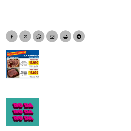
Suscribirme gratis
*
Dirección de correo electrónico
Nombre
Apellidos
Número de teléfono