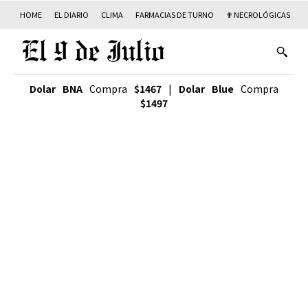
HOME
EL DIARIO
CLIMA
FARMACIAS DE TURNO
✟ NECROLÓGICAS
T
Dolar BNA
Compra
$1467
|
Dolar Blue
Compra
$1497