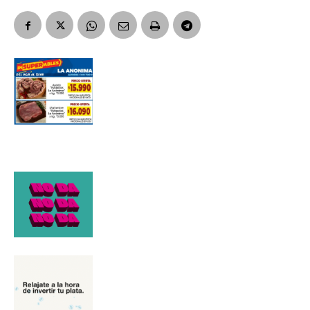
Suscribirme gratis
*
Dirección de correo electrónico
Nombre
Apellidos
Número de teléfono