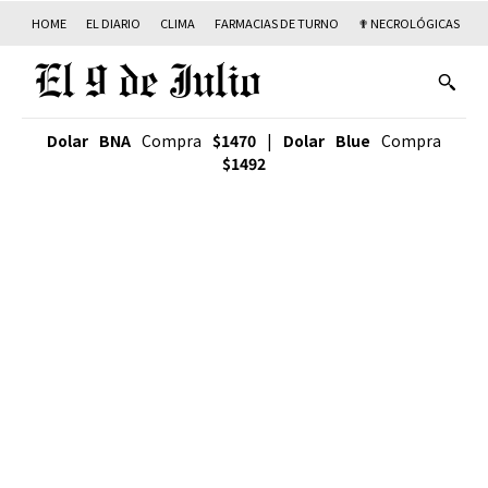
HOME
EL DIARIO
CLIMA
FARMACIAS DE TURNO
✟ NECROLÓGICAS
T
Dolar BNA
Compra
$1470
|
Dolar Blue
Compra
$1492