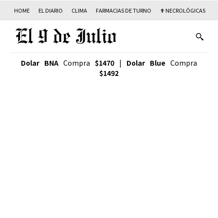
HOME
EL DIARIO
CLIMA
FARMACIAS DE TURNO
✟ NECROLÓGICAS
T
Dolar BNA
Compra
$1470
|
Dolar Blue
Compra
$1492