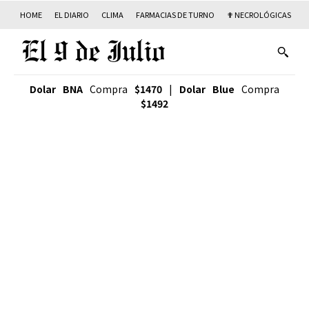
HOME
EL DIARIO
CLIMA
FARMACIAS DE TURNO
✟ NECROLÓGICAS
T
Dolar BNA
Compra
$1470
|
Dolar Blue
Compra
$1492