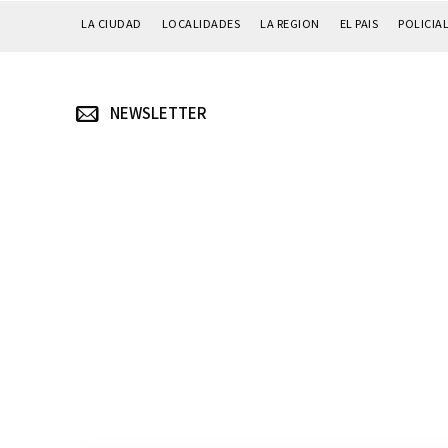
LA CIUDAD
LOCALIDADES
LA REGION
EL PAIS
POLICIA
NEWSLETTER