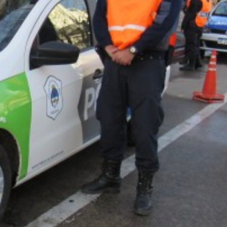
irme gratis
*
Requerido
*
de correo electrónico
 teléfono