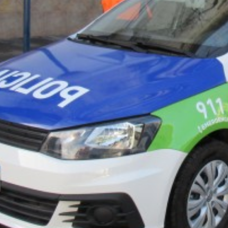
Suscrib
Dirección 
Nombre
Apellidos
Número de