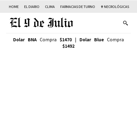
HOME
EL DIARIO
CLIMA
FARMACIAS DE TURNO
✟ NECROLÓGICAS
T
Dolar BNA
Compra
$1470
|
Dolar Blue
Compra
$1492