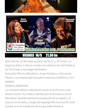
Este viernes 10 de mayo a partir de las 21 y 30 horas «La
Esquina Arte y Cultura» invita a la celebración del folklore
en Tucumán y Santiago del Estero.
Actuarán Mónica Abraham, Jorge Giuliano y Fernando
Pisano. Los interesados pueden reservar al teléfono 2317
449800.
MONICA ABRAHAM
La cantante Mónica Abraham nació en la Provincia de
Buenos Aires. Su niñez y adolescencia la transcurrió en
Mendoza. Nutrida del folclore popular de su región, la
cueca y la tonada, y luego de la geografía musical de todo
el país, es una intérprete de los grandes Poetas y