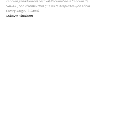
canción ganadora del Festival Nacional de la Canción de
SADAIC, con el tema «Para que no te despiertes» (de Alicia
Crest y Jorge Giuliano).
Mónica Abraham
Suscribirme gratis
*
Dirección de correo electrónico
Nombre