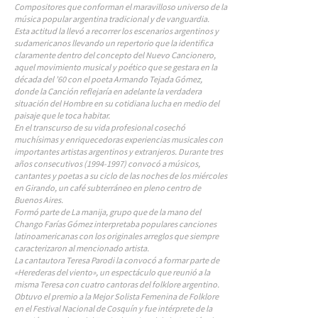
Compositores que conforman el maravilloso universo de la
música popular argentina tradicional y de vanguardia.
Esta actitud la llevó a recorrer los escenarios argentinos y
sudamericanos llevando un repertorio que la identifica
claramente dentro del concepto del Nuevo Cancionero,
aquel movimiento musical y poético que se gestara en la
década del ’60 con el poeta Armando Tejada Gómez,
donde la Canción reflejaría en adelante la verdadera
situación del Hombre en su cotidiana lucha en medio del
paisaje que le toca habitar.
En el transcurso de su vida profesional cosechó
muchísimas y enriquecedoras experiencias musicales con
importantes artistas argentinos y extranjeros. Durante tres
años consecutivos (1994-1997) convocó a músicos,
cantantes y poetas a su ciclo de las noches de los miércoles
en Girando, un café subterráneo en pleno centro de
Buenos Aires.
Formó parte de La manija, grupo que de la mano del
Chango Farías Gómez interpretaba populares canciones
latinoamericanas con los originales arreglos que siempre
caracterizaron al mencionado artista.
La cantautora Teresa Parodi la convocó a formar parte de
«Herederas del viento», un espectáculo que reunió a la
misma Teresa con cuatro cantoras del folklore argentino.
Obtuvo el premio a la Mejor Solista Femenina de Folklore
en el Festival Nacional de Cosquín y fue intérprete de la