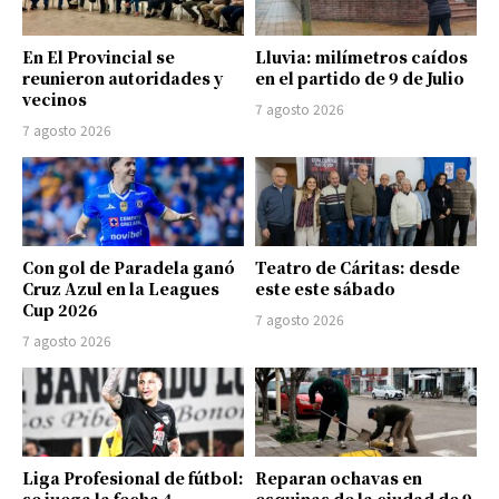
En El Provincial se
Lluvia: milímetros caídos
reunieron autoridades y
en el partido de 9 de Julio
vecinos
7 agosto 2026
7 agosto 2026
Con gol de Paradela ganó
Teatro de Cáritas: desde
Cruz Azul en la Leagues
este este sábado
Cup 2026
7 agosto 2026
7 agosto 2026
Liga Profesional de fútbol:
Reparan ochavas en
se juega la fecha 4
esquinas de la ciudad de 9