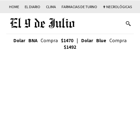
HOME
EL DIARIO
CLIMA
FARMACIAS DE TURNO
✟ NECROLÓGICAS
T
Dolar BNA
Compra
$1470
|
Dolar Blue
Compra
$1492