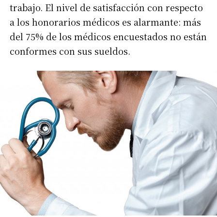
trabajo. El nivel de satisfacción con respecto
a los honorarios médicos es alarmante: más
Suscribirme gratis
del 75% de los médicos encuestados no están
conformes con sus sueldos.
*
Dirección de correo electrónico
Nombre
Apellidos
Número de teléfono