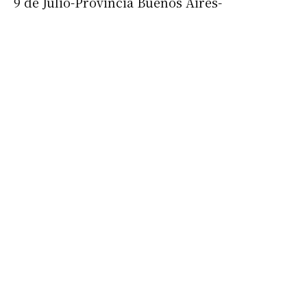
9 de Julio-Provincia Buenos Aires-
Suscribirme gratis
*
Dirección de correo electrónico
Nombre
Apellidos
Número de teléfono