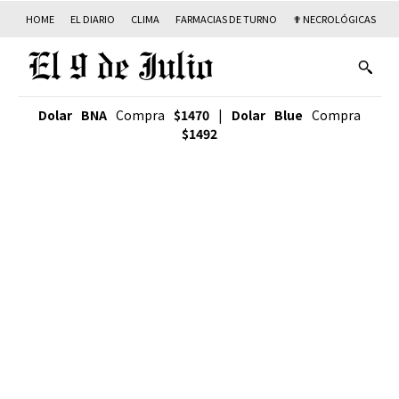
HOME
EL DIARIO
CLIMA
FARMACIAS DE TURNO
✟ NECROLÓGICAS
T
Dolar BNA
Compra
$1470
|
Dolar Blue
Compra
$1492