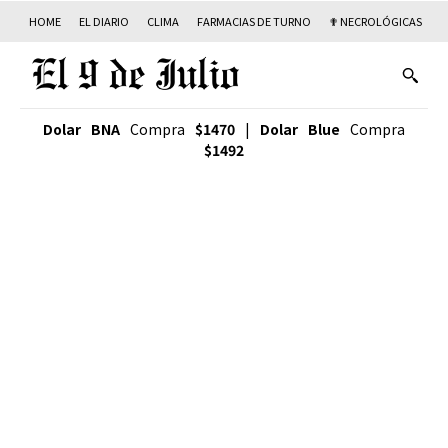
HOME
EL DIARIO
CLIMA
FARMACIAS DE TURNO
✟ NECROLÓGICAS
T
Dolar BNA
Compra
$1470
|
Dolar Blue
Compra
$1492