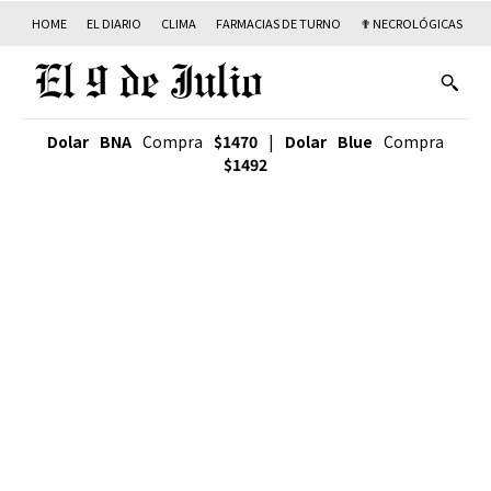
HOME
EL DIARIO
CLIMA
FARMACIAS DE TURNO
✟ NECROLÓGICAS
T
Dolar BNA
Compra
$1470
|
Dolar Blue
Compra
$1492