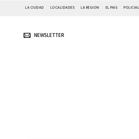
LA CIUDAD
LOCALIDADES
LA REGION
EL PAIS
POLICIA
NEWSLETTER