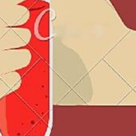
irme gratis
*
Requerido
*
de correo electrónico