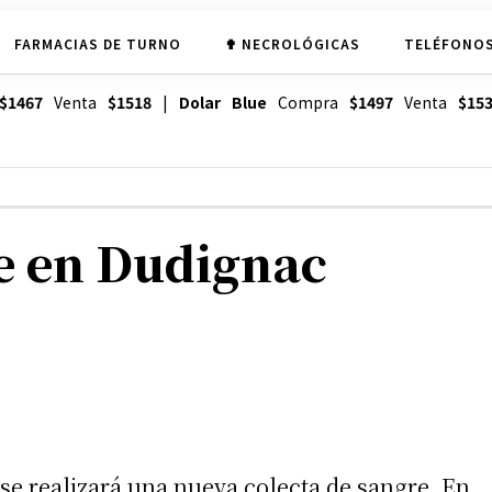
FARMACIAS DE TURNO
✟ NECROLÓGICAS
TELÉFONOS
$1467
Venta
$1518
|
Dolar Blue
Compra
$1497
Venta
$15
e en Dudignac
 se realizará una nueva colecta de sangre. En