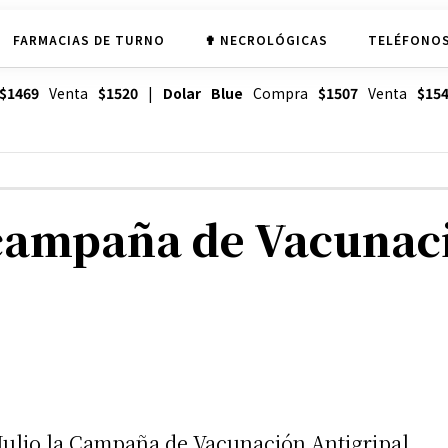
FARMACIAS DE TURNO
✟ NECROLÓGICAS
TELÉFONOS
$1469
Venta
$1520
|
Dolar Blue
Compra
$1507
Venta
$15
campaña de Vacunaci
Julio la Campaña de Vacunación Antigripal,