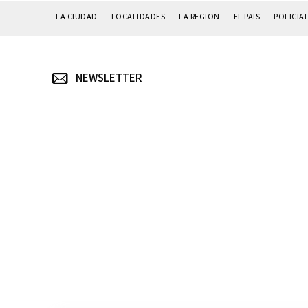
LA CIUDAD
LOCALIDADES
LA REGION
EL PAIS
POLICIA
NEWSLETTER