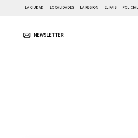
LA CIUDAD
LOCALIDADES
LA REGION
EL PAIS
POLICIA
NEWSLETTER