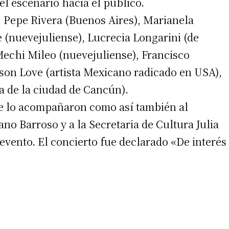
el escenario hacia el público.
 Pepe Rivera (Buenos Aires), Marianela
 (nuevejuliense), Lucrecia Longarini (de
echi Mileo (nuevejuliense), Francisco
rson Love (artista Mexicano radicado en USA),
 de la ciudad de Cancún).
irme gratis
que lo acompañaron como así también al
*
Requerido
no Barroso y a la Secretaria de Cultura Julia
*
de correo electrónico
l evento. El concierto fue declarado «De interés
 teléfono