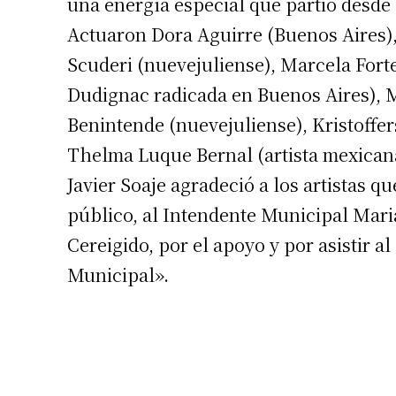
una energía especial que partió desde 
Actuaron Dora Aguirre (Buenos Aires),
Scuderi (nuevejuliense), Marcela Forte
Dudignac radicada en Buenos Aires), M
Benintende (nuevejuliense), Kristoffe
Thelma Luque Bernal (artista mexicana
Suscrib
Javier Soaje agradeció a los artistas 
público, al Intendente Municipal Maria
Dirección 
Cereigido, por el apoyo y por asistir a
Municipal».
Nombre
Apellidos
Número de