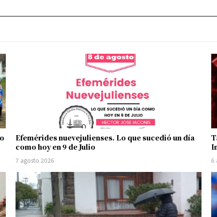
no
Efemérides nuevejulienses. Lo que sucedió un día
T
como hoy en 9 de Julio
I
7 agosto 2026
6