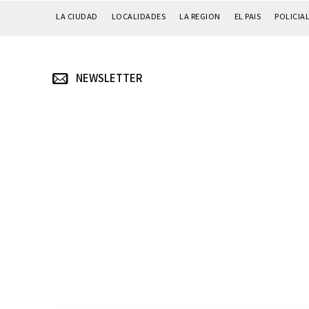
LA CIUDAD
LOCALIDADES
LA REGION
EL PAIS
POLICIA
NEWSLETTER