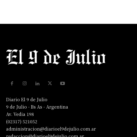
Diario El 9 de Julio
9 de Julio - Bs As - Argentina
Av. Vedia 198
(02317) 521052
administracion@diarioel9dejulio.com.ar
redaccion@diarioel9dejulio.com.ar