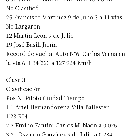
No Clasificó
25 Francisco Martínez 9 de Julio 3 a 11 vtas
No Largaron
12 Martín León 9 de Julio
19 José Basili Junín
Record de vuelta: Auto N°6, Carlos Verna en
la vta 6, 1’34”223 a 127.924 Km/h.
Clase 3
Suscribirme gratis
Clasificación
Pos N° Piloto Ciudad Tiempo
1 1 Ariel Hernandorena Villa Ballester
*
Dirección de correo electrónico
1’28”904
2 2 Emilio Fantini Carlos M. Naón a 0.026
Nombre
3 31 Osvaldo González 9 de Julio a 0.284