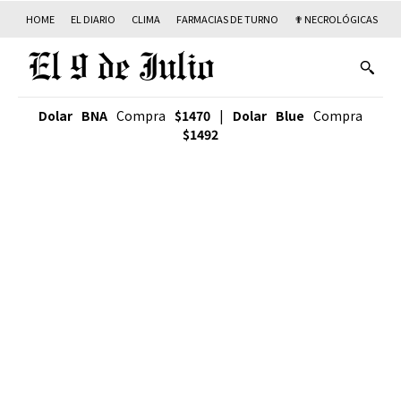
HOME
EL DIARIO
CLIMA
FARMACIAS DE TURNO
✟ NECROLÓGICAS
T
Dolar BNA
Compra
$1470
|
Dolar Blue
Compra
$1492