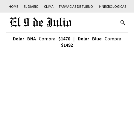
HOME
EL DIARIO
CLIMA
FARMACIAS DE TURNO
✟ NECROLÓGICAS
T
Dolar BNA
Compra
$1470
|
Dolar Blue
Compra
$1492