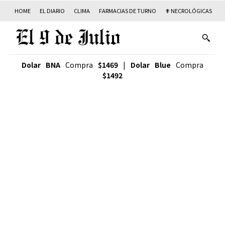
HOME
EL DIARIO
CLIMA
FARMACIAS DE TURNO
✟ NECROLÓGICAS
T
Dolar BNA
Compra
$1469
|
Dolar Blue
Compra
$1492