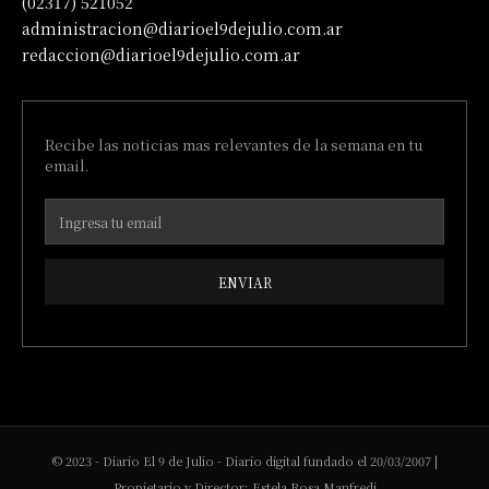
(02317) 521052
administracion@diarioel9dejulio.com.ar
redaccion@diarioel9dejulio.com.ar
Recibe las noticias mas relevantes de la semana en tu
email.
ENVIAR
© 2023 - Diario El 9 de Julio - Diario digital fundado el 20/03/2007 |
Propietario y Director: Estela Rosa Manfredi