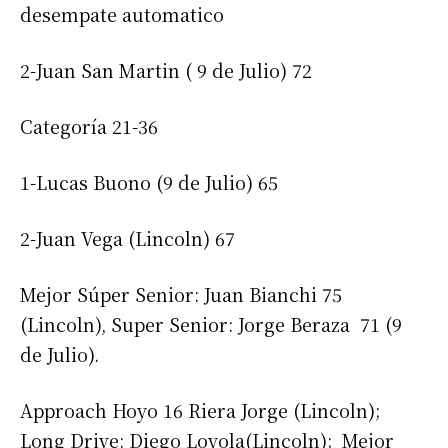
desempate automatico
2-Juan San Martin ( 9 de Julio) 72
Categoría 21-36
1-Lucas Buono (9 de Julio) 65
2-Juan Vega (Lincoln) 67
Mejor Súper Senior: Juan Bianchi 75
Suscribirme gratis
(Lincoln), Super Senior: Jorge Beraza 71 (9
de Julio).
*
Dirección de correo electrónico
Approach Hoyo 16 Riera Jorge (Lincoln);
Long Drive: Diego Loyola(Lincoln); Mejor
Nombre