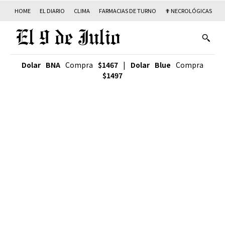
HOME
EL DIARIO
CLIMA
FARMACIAS DE TURNO
✟ NECROLÓGICAS
T
Dolar BNA
Compra
$1467
|
Dolar Blue
Compra
$1497