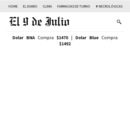
HOME
EL DIARIO
CLIMA
FARMACIAS DE TURNO
✟ NECROLÓGICAS
T
Dolar BNA
Compra
$1470
|
Dolar Blue
Compra
$1492