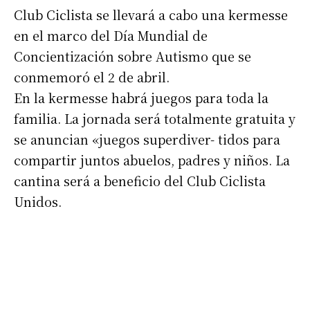
Club Ciclista se llevará a cabo una kermesse
*
Dirección de correo electrónico
en el marco del Día Mundial de
Concientización sobre Autismo que se
Nombre
conmemoró el 2 de abril.
En la kermesse habrá juegos para toda la
familia. La jornada será totalmente gratuita y
Apellidos
se anuncian «juegos superdiver- tidos para
compartir juntos abuelos, padres y niños. La
Número de teléfono
cantina será a beneficio del Club Ciclista
Unidos.