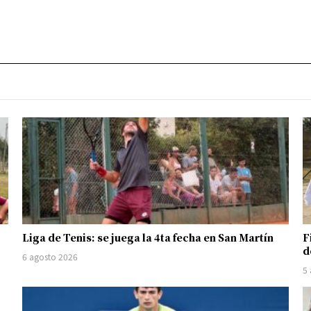
Liga de Tenis: se juega la 4ta fecha en San Martín
F
d
6 agosto 2026
5