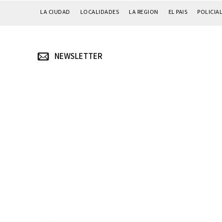
LA CIUDAD
LOCALIDADES
LA REGION
EL PAIS
POLICIA
NEWSLETTER