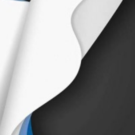
irme gratis
*
Requerido
*
de correo electrónico