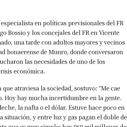
especialista en políticas previsionales del FR
 teléfono
go Bossio y los concejales del FR en Vicente
ado, una tarde con adultos mayores y vecinos
lidad bonaerense de Munro, donde conversaron
scucharon las necesidades de uno de los
crisis económica.
n que atraviesa la sociedad, sostuvo: “Me cae
o. Hoy hay mucha incertidumbre en la gente.
leche, la nafta o el dólar. Estuve hace poco en
situación, y entre luz y gas pagan el doble de
nta que es muy simple: hay 960 mil millones de