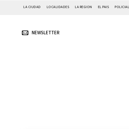
LA CIUDAD
LOCALIDADES
LA REGION
EL PAIS
POLICIA
NEWSLETTER