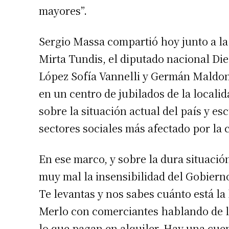
mayores”.
Apellidos
Sergio Massa compartió hoy junto a la 
Número de
Mirta Tundis, el diputado nacional Die
López Sofía Vannelli y Germán Maldon
en un centro de jubilados de la loca
sobre la situación actual del país y e
sectores sociales más afectado por la 
En ese marco, y sobre la dura situació
muy mal la insensibilidad del Gobiern
Te levantas y nos sabes cuánto está la 
Merlo con comerciantes hablando de la 
lo que pagan en alquiler. Hay una cue