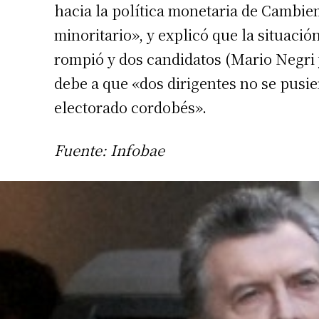
hacia la política monetaria de Cambie
Apellidos
minoritario», y explicó que la situació
rompió y dos candidatos (Mario Negri 
Número de
debe a que «dos dirigentes no se pusier
electorado cordobés».
Fuente: Infobae