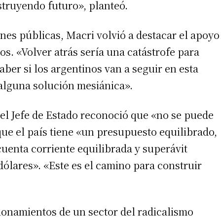
struyendo futuro», planteó.
nes públicas, Macri volvió a destacar el apoyo
os. «Volver atrás sería una catástrofe para
ber si los argentinos van a seguir en esta
a alguna solución mesiánica».
 el Jefe de Estado reconoció que «no se puede
 que el país tiene «un presupuesto equilibrado,
irme gratis
cuenta corriente equilibrada y superávit
*
Requerido
dólares». «Este es el camino para construir
*
de correo electrónico
stionamientos de un sector del radicalismo