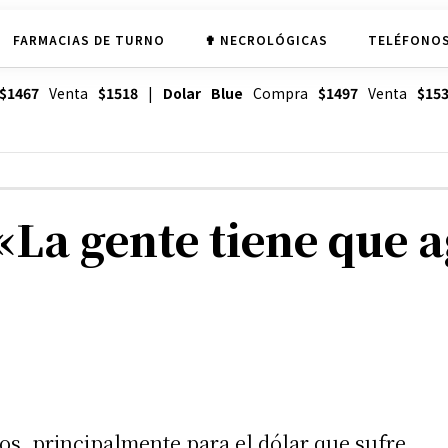
FARMACIAS DE TURNO
✟ NECROLÓGICAS
TELÉFONOS
$1467
Venta
$1518
|
Dolar Blue
Compra
$1497
Venta
$15
«La gente tiene que 
dos, principalmente para el dólar que sufre