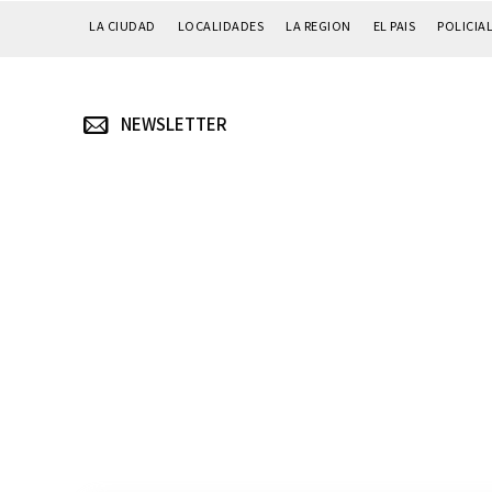
LA CIUDAD
LOCALIDADES
LA REGION
EL PAIS
POLICIA
NEWSLETTER