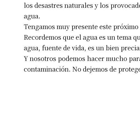
los desastres naturales y los provoca
agua.
Tengamos muy presente este próximo 2
Recordemos que el agua es un tema qu
agua, fuente de vida, es un bien preci
Suscrib
Y nosotros podemos hacer mucho para d
contaminación. No dejemos de proteg
Dirección 
Nombre
Apellidos
Número de