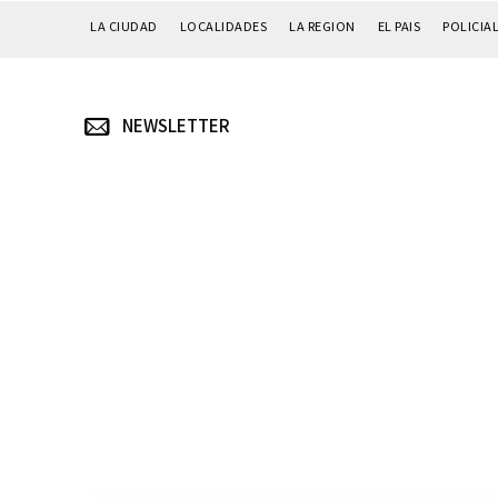
LA CIUDAD
LOCALIDADES
LA REGION
EL PAIS
POLICIA
NEWSLETTER