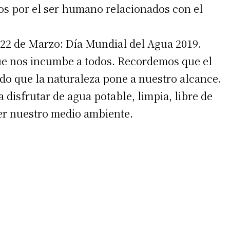
dos por el ser humano relacionados con el
2 de Marzo: Día Mundial del Agua 2019.
e nos incumbe a todos. Recordemos que el
ado que la naturaleza pone a nuestro alcance.
irme gratis
isfrutar de agua potable, limpia, libre de
er nuestro medio ambiente.
*
Requerido
*
de correo electrónico
 teléfono