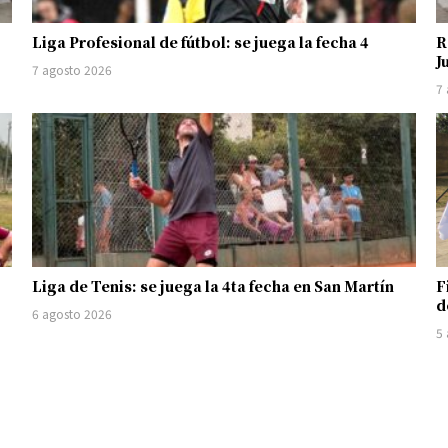
Liga Profesional de fútbol: se juega la fecha 4
R
J
7 agosto 2026
7
Liga de Tenis: se juega la 4ta fecha en San Martín
F
d
6 agosto 2026
5