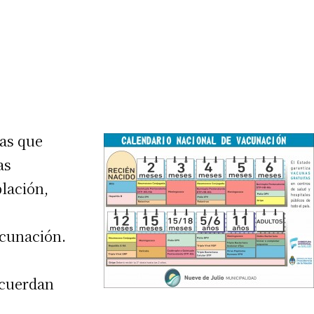
ias que
as
lación,
acunación.
ecuerdan