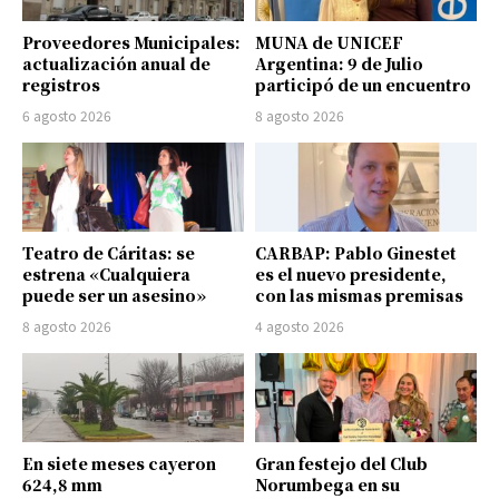
Proveedores Municipales:
MUNA de UNICEF
actualización anual de
Argentina: 9 de Julio
registros
participó de un encuentro
6 agosto 2026
8 agosto 2026
Teatro de Cáritas: se
CARBAP: Pablo Ginestet
estrena «Cualquiera
es el nuevo presidente,
puede ser un asesino»
con las mismas premisas
8 agosto 2026
4 agosto 2026
En siete meses cayeron
Gran festejo del Club
624,8 mm
Norumbega en su