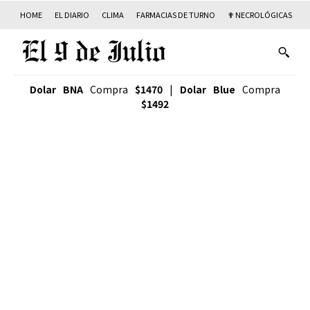
HOME
EL DIARIO
CLIMA
FARMACIAS DE TURNO
✟ NECROLÓGICAS
T
Dolar BNA
Compra
$1470
|
Dolar Blue
Compra
$1492