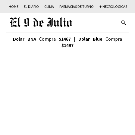
HOME
EL DIARIO
CLIMA
FARMACIAS DE TURNO
✟ NECROLÓGICAS
T
Dolar BNA
Compra
$1467
|
Dolar Blue
Compra
$1497