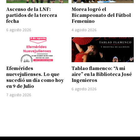
Ascenso de la LNF:
Morea logró el
partidos de la tercera
Bicampeonato del Fútbol
fecha
Femenino
6 agosto 2026
4 agosto 2026
Efemérides
Tablao flamenco: “A mi
nuevejulienses. Lo que
aire” en la Biblioteca José
sucedió un día como hoy
Ingenieros
en 9 de Julio
6 agosto 2026
7 agosto 2026