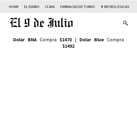
HOME
EL DIARIO
CLIMA
FARMACIAS DE TURNO
✟ NECROLÓGICAS
T
Dolar BNA
Compra
$1470
|
Dolar Blue
Compra
$1492