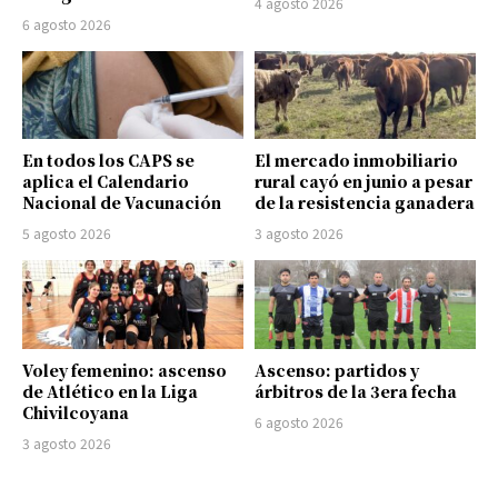
4 agosto 2026
6 agosto 2026
En todos los CAPS se
El mercado inmobiliario
aplica el Calendario
rural cayó en junio a pesar
Nacional de Vacunación
de la resistencia ganadera
5 agosto 2026
3 agosto 2026
Voley femenino: ascenso
Ascenso: partidos y
de Atlético en la Liga
árbitros de la 3era fecha
Chivilcoyana
6 agosto 2026
3 agosto 2026