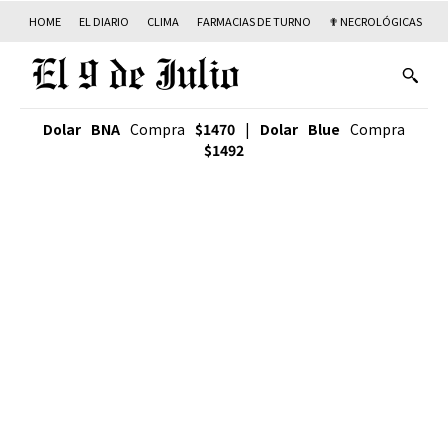
HOME
EL DIARIO
CLIMA
FARMACIAS DE TURNO
✟ NECROLÓGICAS
T
Dolar BNA
Compra
$1470
|
Dolar Blue
Compra
$1492