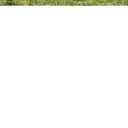
Suscribirme gratis
*
Dirección de correo electrónico
Nombre
Apellidos
Número de teléfono