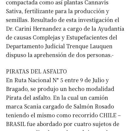
compactada como así plantas Cannavis
Sativa, fertilizante para la producción y
semillas. Resultado de esta investigación el
Suscribirme gratis
Dr. Carini Hernandez a cargo de la Ayudantía
de causas Complejas y Estupefacientes del
*
Dirección de correo electrónico
Departamento Judicial Trenque Lauquen
dispuso la aprehensión de dos personas.-
Nombre
PIRATAS DEL ASFALTO
Apellidos
En Ruta Nacional N° 5 entre 9 de Julio y
Bragado, se produjo un hecho modalidad
Pirata del asfalto. En la cual un camión
Número de teléfono
marca Scania cargado de Salmón Rosado
teniendo el mismo como recorrido CHILE –
BRASIL fue abordado por cuatro sujetos de