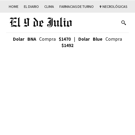
HOME
EL DIARIO
CLIMA
FARMACIAS DE TURNO
✟ NECROLÓGICAS
T
Dolar BNA
Compra
$1470
|
Dolar Blue
Compra
$1492