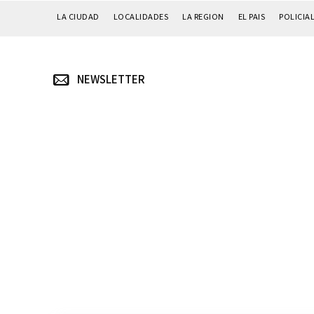
LA CIUDAD
LOCALIDADES
LA REGION
EL PAIS
POLICIA
NEWSLETTER