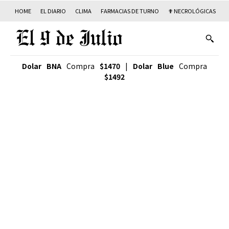
HOME
EL DIARIO
CLIMA
FARMACIAS DE TURNO
✟ NECROLÓGICAS
T
Dolar BNA
Compra
$1470
|
Dolar Blue
Compra
$1492